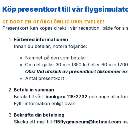
Köp presentkort till vår flygsimulat
GE BORT EN OFÖRGLÖMLIG UPPLEVELSE!
Presentkort kan köpas direkt i vår reception, både för sim
Förbered informationen
Innan du betalar, notera följande:
Namnet på den som betalar
Om det gäller 30 min (350 kr) eller 60 min (700
Obs! Vid utskick av presentkort tillkommer ex
Antal presentkort
Betala in summan
Betala till vårt
bankgiro 118-2732
och ange all infor
Fyll i information enligt ovan.
Bekräfta din betalning
Skicka ett mejl till
f15flygmuseum@hotmail.com
me