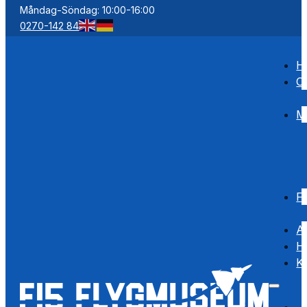
Måndag-Söndag: 10:00-16:00
0270-142 84
H
O
M
F
Ak
Hi
K