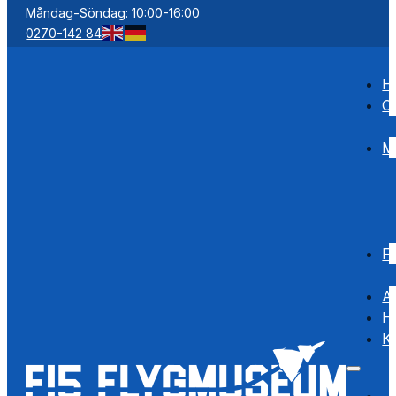
Måndag-Söndag: 10:00-16:00
0270-142 84
H
O
M
F
Ak
Hi
K