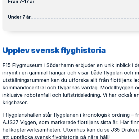
Från 7-17 år
Under 7 år
Upplev svensk flyghistoria
F15 Flygmuseum i Söderhamn erbjuder en unik inblick i d
inrymt i en gammal hangar och visar både flygplan och milj
utställningsrummen kan du utforska allt från flottiljens le
kommandocentral och flygarnas vardag. Modellbyggen och s
inklusive robotanfall och luftstridsledning. Vi har också
krigsbaser.
I flygplanshallen står flygplanen i kronologisk ordning – frå
AJS37 Viggen, som markerade flottiljens sista år. Här fin
helikopterverksamheten.
Utomhus kan du se J35 Draken 
att upptäcka svensk flyghistoria på nära håll!