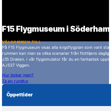
F15 Flygmuseum i Söderham
VÄLKOMMEN TILL
På F15 Flygmuseum visas alla krigsflygplan som varit stat
rummen kan man se olika scenarier från flottiljens dagl
J35 Draken. I vår flygsimulator får du en fantastisk upplev
AJS37 Viggen.
Hur bokar man?
Ta en rundtur
Öppettider