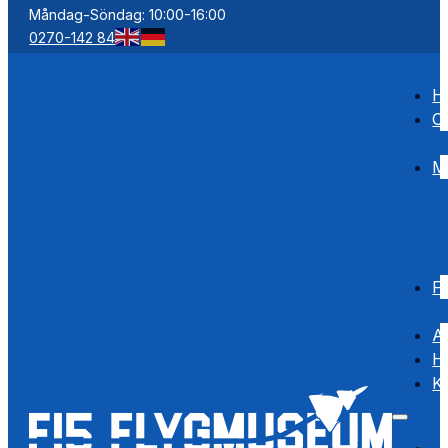
Måndag-Söndag: 10:00-16:00
0270-142 84
H
O
M
F
Ak
Hi
K