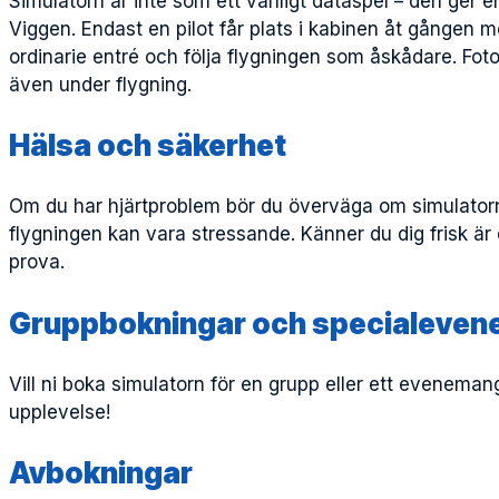
Simulatorn är inte som ett vanligt dataspel – den ger e
Viggen. Endast en pilot får plats i kabinen åt gången 
ordinarie entré och följa flygningen som åskådare. Fotog
även under flygning.
Hälsa och säkerhet
Om du har hjärtproblem bör du överväga om simulatorn 
flygningen kan vara stressande. Känner du dig frisk är d
prova.
Gruppbokningar och specialeve
Vill ni boka simulatorn för en grupp eller ett evenema
upplevelse!
Avbokningar