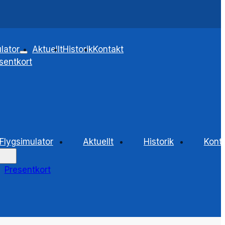
lator
Aktuellt
Historik
Kontakt
sentkort
Flygsimulator
Aktuellt
Historik
Kont
Presentkort