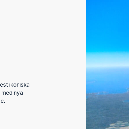
est ikoniska
ad med nya
se.