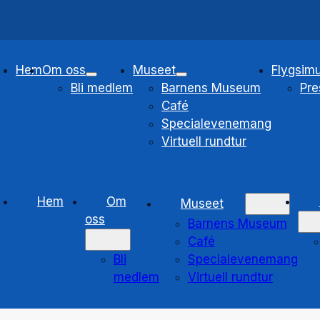
Hem
Om oss
Museet
Flygsimu
Bli medlem
Barnens Museum
Pre
Café
Specialevenemang
Virtuell rundtur
Hem
Om
Museet
oss
Barnens Museum
Café
Bli
Specialevenemang
medlem
Virtuell rundtur