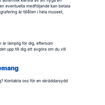
n autentisk känsla av att flyga en
men eventuella medföljande kan betala
rafering är tillåten i hela museet,
är lämplig för dig, eftersom
et upp till dig att avgöra om du vill
nemang
ng? Kontakta oss för en skräddarsydd